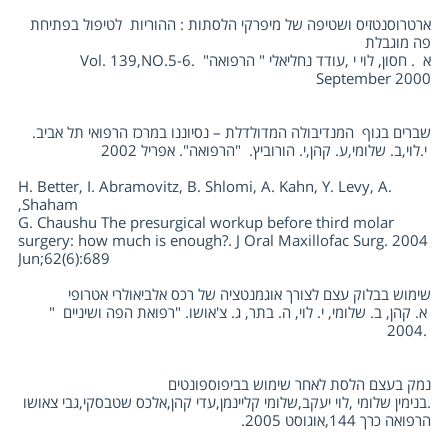
ארטרוסנטזיס ושטיפה של מיפרקי הלסתות : ההוריות לטיפול בפתיחת
פה מוגבלת
א . חסון, לוי י ,עודד נחליאלי " הרפואה" .Vol. 139,NO.5-6
September 2000
שברים בגוף המנדיבולה המדולדלת – נסיוננו במרכז הרפואי תל אביב.
י.לוי,ב. שלומי,ע. קהן,י. הורוביץ. "הרפואה". אפריל 2002
H. Better, I. Abramovitz, B. Shlomi, A. Kahn, Y. Levy, A.
Shaham,
G. Chaushu The presurgical workup before third molar
surgery: how much is enough?. J Oral Maxillofac Surg. 2004
Jun;62(6):689
שימוש בבלוק עצם לצורך אוגמנטציה של רכס אלביאולרי אטרופי
א. קהן, ב. שלומי, י. לוי, ה. בתר, ג. צ'אושו. "רפואת הפה ושיניים "
.2004
נמק בעצם הלסת לאחר שימוש בביפוספונטים
.בנימין שלומי ,לוי יעקב,שלומי קליינמן,עדי קהן,אלכס שטבסקי,גבי צאושו
הרפואה כרך 144,אוגוסט 2005.