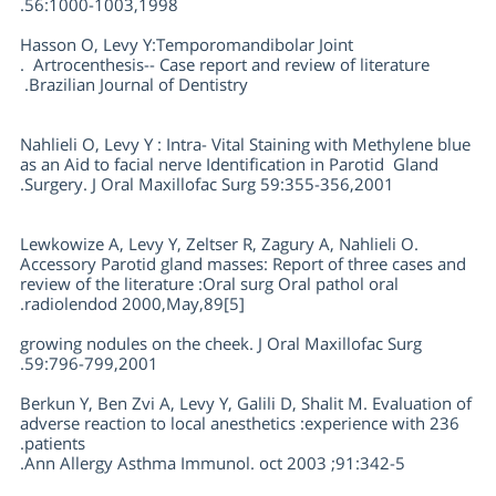
56:1000-1003,1998.
Hasson O, Levy Y:Temporomandibolar Joint
Artrocenthesis-- Case report and review of literature .
Brazilian Journal of Dentistry.
Nahlieli O, Levy Y : Intra- Vital Staining with Methylene blue
as an Aid to facial nerve Identification in Parotid Gland
Surgery. J Oral Maxillofac Surg 59:355-356,2001.
Lewkowize A, Levy Y, Zeltser R, Zagury A, Nahlieli O.
Accessory Parotid gland masses: Report of three cases and
review of the literature :Oral surg Oral pathol oral
radiolendod 2000,May,89[5].
growing nodules on the cheek. J Oral Maxillofac Surg
59:796-799,2001.
Berkun Y, Ben Zvi A, Levy Y, Galili D, Shalit M. Evaluation of
adverse reaction to local anesthetics :experience with 236
patients.
Ann Allergy Asthma Immunol. oct 2003 ;91:342-5.